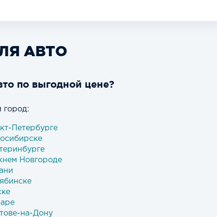
ЛЯ АВТО
вто по выгодной цене?
 город:
нкт-Петербурге
восибирске
атеринбурге
жнем Новгороде
зани
лябинске
ске
маре
стове-на-Дону