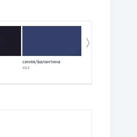
синяя/валентина
бриз
464
480