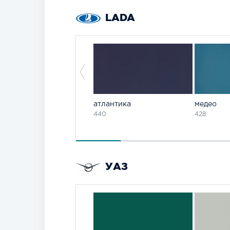
LADA
атлантика
медео
440
428
УАЗ