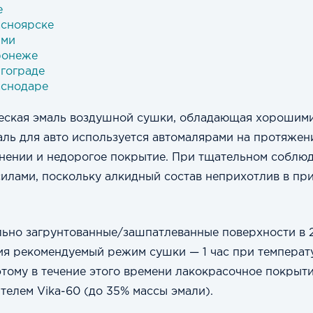
е
асноярске
рми
ронеже
лгограде
аснодаре
еская эмаль воздушной сушки, обладающая хорошими
ль для авто используется автомалярами на протяжении
енении и недорогое покрытие. При тщательном соблю
илами, поскольку алкидный состав неприхотлив в при
льно загрунтованные/зашпатлеванные поверхности в 
ия рекомендуемый режим сушки — 1 час при температ
оэтому в течение этого времени лакокрасочное покрыт
ителем
Vika-60
(до 35% массы эмали).