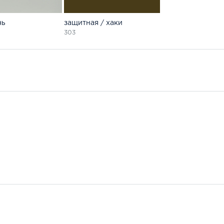
чь
защитная / хаки
303