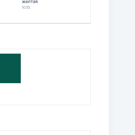
желтая
темно-коричневая
1035
793