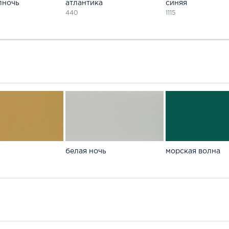
лночь
атлантика
синяя
440
1115
белая ночь
морская волна