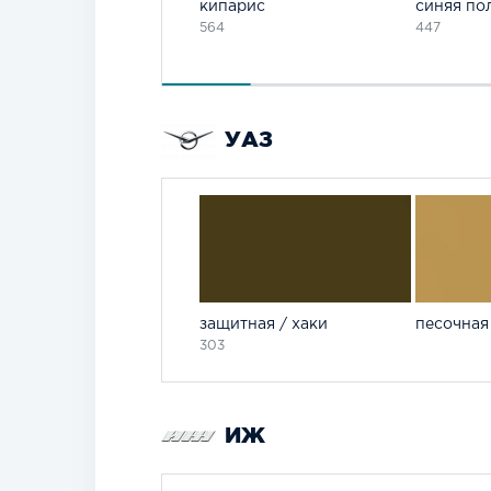
кипарис
синяя по
564
447
УАЗ
защитная / хаки
песочная
303
ИЖ