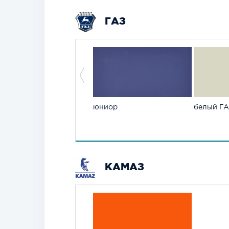
ГАЗ
юниор
белый Г
КАМАЗ