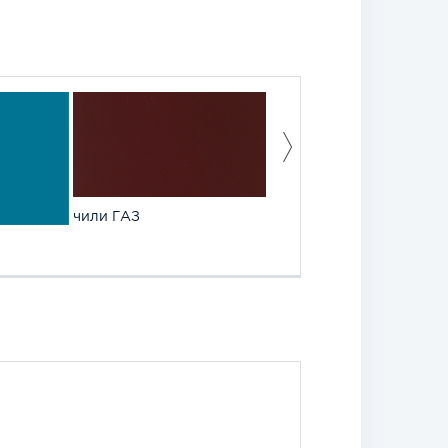
чили ГАЗ
шторм грей ГАЗ