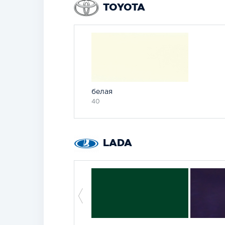
TOYOTA
белая
40
LADA