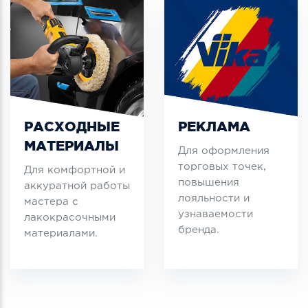
РАСХОДНЫЕ
РЕКЛАМА
МАТЕРИАЛЫ
Для оформления
торговых точек,
Для комфортной и
повышения
аккуратной работы
лояльности и
мастера с
узнаваемости
лакокрасочными
бренда.
материалами.