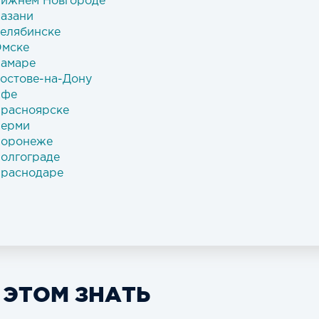
 Нижнем Новгороде
Казани
Челябинске
Омске
Самаре
Ростове-на-Дону
Уфе
Красноярске
Перми
 Воронеже
Волгограде
Краснодаре
 ЭТОМ ЗНАТЬ